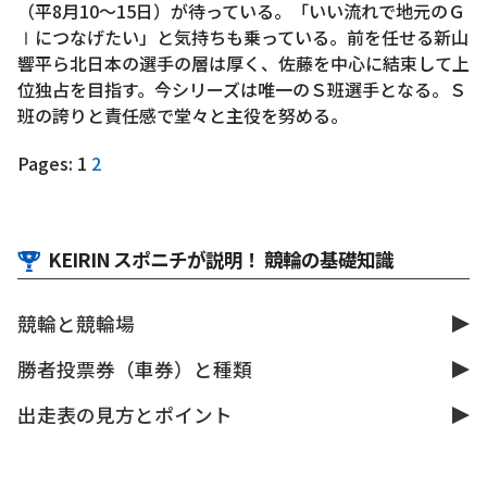
（平8月10～15日）が待っている。「いい流れで地元のＧ
Ⅰにつなげたい」と気持ちも乗っている。前を任せる新山
響平ら北日本の選手の層は厚く、佐藤を中心に結束して上
位独占を目指す。今シリーズは唯一のＳ班選手となる。Ｓ
班の誇りと責任感で堂々と主役を努める。
Pages:
1
2
KEIRIN スポニチが説明！ 競輪の基礎知識
競輪と競輪場
勝者投票券（車券）と種類
出走表の見方とポイント