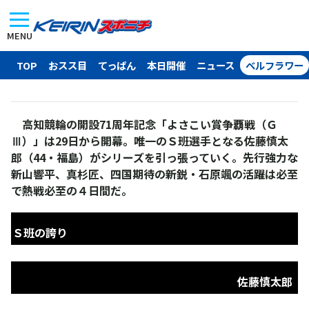
MENU
TOP
おスス目
てっぱん
本日開催
ニュース
ベルフラワー
高知競輪の開設71周年記念「よさこい賞争覇戦（Ｇ
Ⅲ）」は29日から開幕。唯一のＳ班選手となる佐藤慎太
郎（44・福島）がシリーズを引っ張っていく。先行強力な
新山響平、真杉匠、四国期待の新鋭・石原颯の活躍は必至
で熱戦必至の４日間だ。
Ｓ班の誇り
佐藤慎太郎