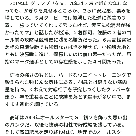
2019年にグランプリをＶ。昨年は３着で新たな年にな
っても、かぎりを見せるどころか、さらに安定感、凄みを
増している。５月ダービーでは優勝した松浦に微差の３
着。「勝っていてくれって思ったけど、素直に松浦君が強
かったです」と話したが松浦、２着郡司、佐藤の３者のゴ
ール前の攻防は競輪史に残る名勝負だった。６月高松宮記
念杯の東準決勝でも強烈なさばきを見せて、小松崎大地と
ともに決勝戦に進出。優勝したのは宿口陽一だったが、屈
指のマーク選手としての存在感を示した４日間だった。
佐藤の強さのもとは、ハードなウエイトトレーニングで
鍛えられた強じんな身体にある。44歳とは思えない筋肉
量を持つ。くわえて対戦相手を研究しつくしたクレバーな
走り。年を重ねるごとに成績を落とす選手が多い中で、ま
すます進化を続けている。
高知は2003年オールスターでＧⅠ初Ｖを飾った思い出
のバンクだ。以後も抜群の相性で好成績を残している。
そして高知記念を走り終われば、地元でのオールスター