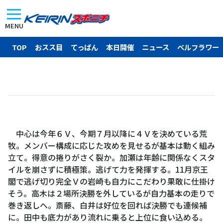
MENU
TOP
おスス目
てっぱん
本日開催
ニュース
ベルフラワー
中心は今年６Ｖ、今期７月以降に４Ｖを決めている荒
牧。メンバー構成に応じた攻めを見せるが基本は動く組み
立て。得意の捲りがさく裂か。加瀬は年齢に関係なくスタ
イルを崩さずに積極策。逃げて力を発揮する。11月京王
閣で逃げ切り完全Ｖの岩崎も自力にこだわり果敢に仕掛け
そう。高木は２場所決勝を外しているが自力基本の走りで
巻き返しへ。斎藤、白井は好位を回れば決勝でも連候補
に。田中も底力があり流れに乗ると上位に食い込める。