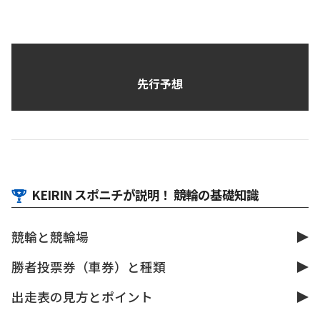
先行予想
KEIRIN スポニチが説明！ 競輪の基礎知識
競輪と競輪場
勝者投票券（車券）と種類
出走表の見方とポイント