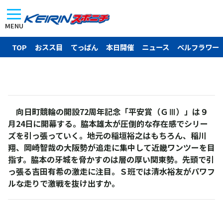
MENU
TOP
おスス目
てっぱん
本日開催
ニュース
ベルフラワー
向日町競輪の開設72周年記念「平安賞（ＧⅢ）」は９
月24日に開幕する。脇本雄太が圧倒的な存在感でシリー
ズを引っ張っていく。地元の稲垣裕之はもちろん、稲川
翔、岡崎智哉の大阪勢が追走に集中して近畿ワンツーを目
指す。脇本の牙城を脅かすのは層の厚い関東勢。先頭で引
っ張る吉田有希の激走に注目。Ｓ班では清水裕友がパワフ
ルな走りで激戦を抜け出すか。