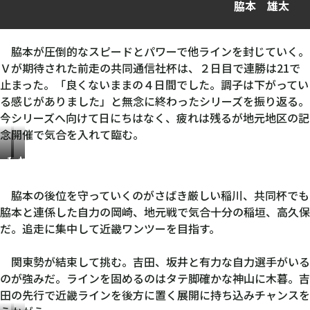
脇本 雄太
脇本が圧倒的なスピードとパワーで他ラインを封じていく。
Ｖが期待された前走の共同通信社杯は、２日目で連勝は21で
止まった。「良くないままの４日間でした。調子は下がってい
る感じがありました」と無念に終わったシリーズを振り返る。
今シリーズへ向けて日にちはなく、疲れは残るが地元地区の記
念開催で気合を入れて臨む。
稲
神
川
山
翔
拓
脇本の後位を守っていくのがさばき厳しい稲川、共同杯でも
弥
脇本と連係した自力の岡崎、地元戦で気合十分の稲垣、高久保
だ。追走に集中して近畿ワンツーを目指す。
関東勢が結束して挑む。吉田、坂井と有力な自力選手がいる
のが強みだ。ラインを固めるのはタテ脚確かな神山に木暮。吉
田の先行で近畿ラインを後方に置く展開に持ち込みチャンスを