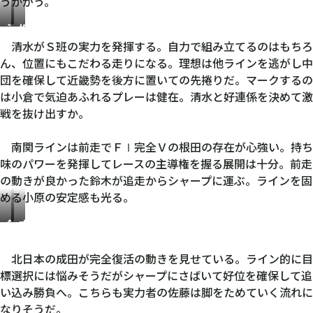
うかがう。
清
根
水
田
清水がＳ班の実力を発揮する。自力で組み立てるのはもちろ
裕
空
ん、位置にもこだわる走りになる。理想は他ラインを逃がし中
友
史
団を確保して近畿勢を後方に置いての先捲りだ。マークするの
は小倉で気迫あふれるプレーは健在。清水と好連係を決めて激
戦を抜け出すか。
南関ラインは前走でＦⅠ完全Ｖの根田の存在が心強い。持ち
味のパワーを発揮してレースの主導権を握る展開は十分。前走
の動きが良かった鈴木が追走からシャープに運ぶ。ラインを固
める小原の安定感も光る。
鈴
成
木
田
裕
和
北日本の成田が完全復活の動きを見せている。ライン的に目
也
標選択には悩みそうだがシャープにさばいて好位を確保して追
い込み勝負へ。こちらも実力者の佐藤は脚をためていく流れに
なりそうだ。