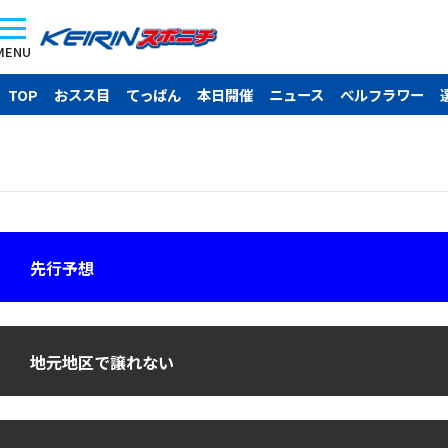
MENU
TOP
おスス目
てっぱん
本日開催
ニュース
ベルフラワー
先行予想
地元地区で譲れない