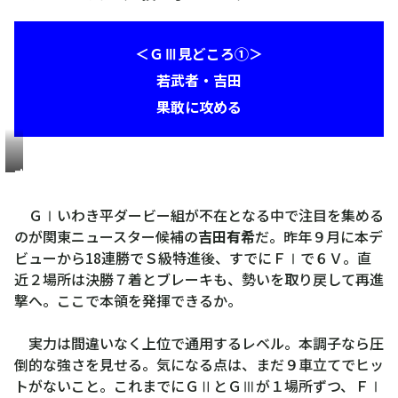
＜ＧⅢ見どころ①＞
若武者・吉田
果敢に攻める
吉
田
ＧⅠいわき平ダービー組が不在となる中で注目を集める
有
のが関東ニュースター候補の
吉田有希
だ。昨年９月に本デ
希
ビューから18連勝でＳ級特進後、すでにＦⅠで６Ｖ。直
が
近２場所は決勝７着とブレーキも、勢いを取り戻して再進
機
撃へ。ここで本領を発揮できるか。
動
力
実力は間違いなく上位で通用するレベル。本調子なら圧
発
倒的な強さを見せる。気になる点は、まだ９車立てでヒッ
揮
トがないこと。これまでにＧⅡとＧⅢが１場所ずつ、ＦⅠ
で