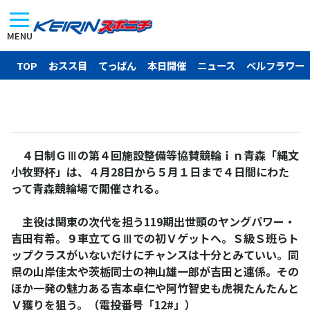
MENU
TOP
おスス目
てっぱん
本日開催
ニュース
ベルフラワー
４日制ＧⅢの第４回施設整備等協賛競輪ｉｎ青森「縄文
小牧野杯」は、４月28日から５月１日まで４日間にわた
って青森競輪場で開催される。
主役は関東の次代を担う119期出世頭のヤングパワー・
吉田有希。９車立てＧⅢでの初Ｖゲットへ。Ｓ級Ｓ班らト
ップクラスがいないだけにチャンスは十分とみていい。同
県の山岸佳太や茨栃同士の神山雄一郎が吉田と連係。その
ほか一発の魅力ある吉本卓仁や阿竹智史も虎視たんたんと
Ｖ獲りを狙う。（電投番号「12#」）