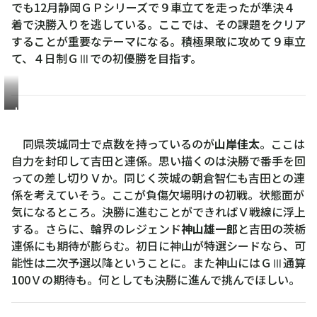
でも12月静岡ＧＰシリーズで９車立てを走ったが準決４
優
着で決勝入りを逃している。ここでは、その課題をクリア
勝
することが重要なテーマになる。積極果敢に攻めて９車立
を
て、４日制ＧⅢでの初優勝を目指す。
も
ぎ
取
る
山
岸
同県茨城同士で点数を持っているのが
山岸佳太
。ここは
佳
自力を封印して吉田と連係。思い描くのは決勝で番手を回
太
っての差し切りＶか。同じく茨城の朝倉智仁も吉田との連
係を考えていそう。ここが負傷欠場明けの初戦。状態面が
気になるところ。決勝に進むことができればＶ戦線に浮上
する。さらに、輪界のレジェンド
神山雄一郎
と吉田の茨栃
連係にも期待が膨らむ。初日に神山が特選シードなら、可
能性は二次予選以降ということに。また神山にはＧⅢ通算
100Ｖの期待も。何としても決勝に進んで挑んでほしい。