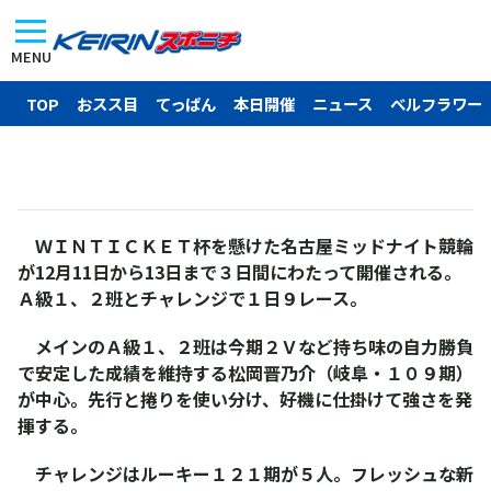
MENU
TOP
おスス目
てっぱん
本日開催
ニュース
ベルフラワー
ＷＩＮＴＩＣＫＥＴ杯を懸けた名古屋ミッドナイト競輪
が12月11日から13日まで３日間にわたって開催される。
Ａ級１、２班とチャレンジで１日９レース。
メインのＡ級１、２班は今期２Ｖなど持ち味の自力勝負
で安定した成績を維持する松岡晋乃介（岐阜・１０９期）
が中心。先行と捲りを使い分け、好機に仕掛けて強さを発
揮する。
チャレンジはルーキー１２１期が５人。フレッシュな新