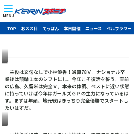
MENU
TOP
おスス目
てっぱん
本日開催
ニュース
ベルフラワー
小
林
主役は文句なしで小林優香！通算78Ｖ。ナショナル卒
優
業後は競輪１本のシフトにし、今年こそ復活を誓う。直前
香
の広島、久留米は完全Ｖ。本来の体調、ベストに近い状態
に持っていけば今年はガールズＧＰの主力になっているは
ず。まずは年頭、地元戦はきっちり完全優勝でスタートし
たいはずだ。
小