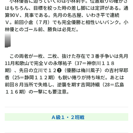
林
小林優香に迫っていくのは小林莉子。位置取りの確かさ
莉
はもちろん、目標を絞った時の差し脚には定評がある。通
子
算90Ｖ、見事である。先月の名古屋、いわき平で連続
Ｖ。前回小倉（７月）でも完全優勝と相性いいバンク。小
林優とのゴール前、勝負は必見だ。
吉
岡
この両者が一枚、二枚、抜けた存在で３番手争いは先月
詩
11月和歌山で完全Ｖの永塚祐子（37＝神奈川１１８
織
期）、先日の立川で１２❷（優勝は梅川風子）の吉村早耶
香（25＝静岡１１２期）も鋭い捲りが持ち味だ。あとは
前回８月当所で失格し、逆襲を期す吉岡詩織（28＝広島
１１６期）の一撃にも要注意。
Ａ級１・２班戦