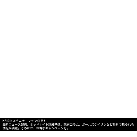
KEIRINスポニチ ファン必見！
最新ニュース配信、ミッドナイト詳細予想、記者コラム、ガールズケイリンなど無料で見られる
情報が満載。そのほか、お得なキャンペーンも。