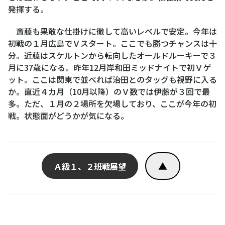
発揮する。
斎藤も果敢な仕掛けに徹して高いレベルで安定。今年は
初戦の１月広島でＶスタート。ここでも勝つチャンスは十
分。近藤はスケルトンから転向したオールドルーキーで３
月に37歳になる。昨年12月岸和田ミッドナイトで初Ｖゲ
ット。ここは関東で並べれば治田とのタッグも視野に入る
か。直近４カ月（10月以降）のＶ数では伊藤が３回で最
多。ただ、１月の２場所を欠場しており、ここが今年の初
戦。状態面がどうかが気になる。
▲
Ａ級１、２班戦展望