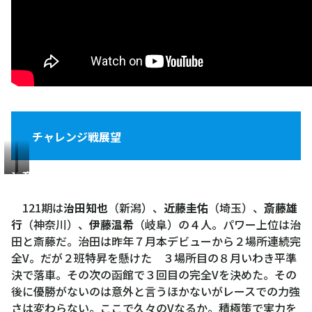
チャレンジ戦展望
治
斎
田
藤
121期は
治田知也
（新潟）、
近藤圭佑
（埼玉）、
斎藤雄
知
雄
行
（神奈川）、
伊藤温希
（岐阜）の４人。パワー上位は治
也
行
田と斎藤だ。治田は昨年７月本デビューから２場所連続完
全V。だが２班特昇を懸けた ３場所目の８月いわき平準
決で落車。その次の函館で３回目の完全Vを決めた。その
後に優勝がないのは意外と言うほかないがレースでの力強
さは変わらない。ここで久々のVなるか。積極策で実力を