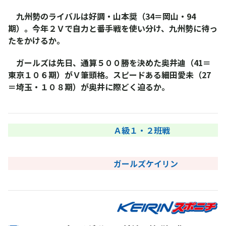
九州勢のライバルは好調・山本奨（34＝岡山・94
期）。今年２Ｖで自力と番手戦を使い分け、九州勢に待っ
たをかけるか。
ガールズは先日、通算５００勝を決めた奥井迪（41＝
東京１０６期）がＶ筆頭格。スピードある細田愛未（27
＝埼玉・１０８期）が奥井に際どく迫るか。
Ａ級１・２班戦
ガールズケイリン