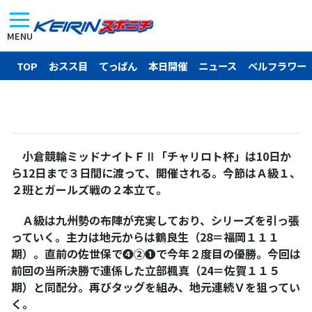
MENU
TOP
おスス目
てっぱん
本日開催
ニュース
ベルフラワー
小倉競輪ミッドナイトＦⅡ「チャリロト杯」は10日か
ら12日まで３日間に渡って、開催される。今節はＡ級１、
２班とガールズ戦の２本立て。
Ａ級は九州勢の布陣が充実しており、シリーズを引っ張
っていく。主力は地元からは鶴良生（28＝福岡１１１
期）。直前の佐世保で❹②❶で今年２度目の優勝。今回は
前回の当所決勝で連係した立部楓真（24＝佐賀１１５
期）と同配分。再びタッグを組み、地元連続Ｖを狙ってい
く。