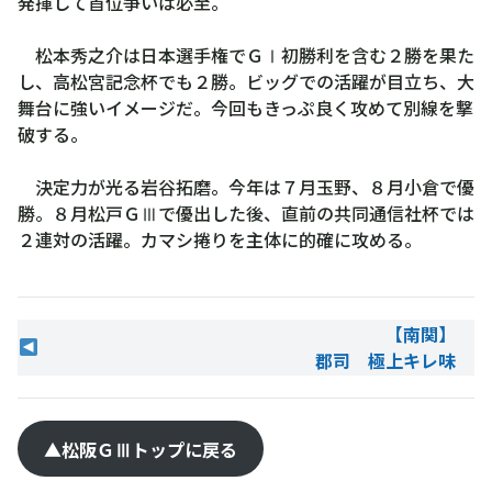
発揮して首位争いは必至。
松本秀之介は日本選手権でＧⅠ初勝利を含む２勝を果た
し、高松宮記念杯でも２勝。ビッグでの活躍が目立ち、大
舞台に強いイメージだ。今回もきっぷ良く攻めて別線を撃
破する。
決定力が光る岩谷拓磨。今年は７月玉野、８月小倉で優
勝。８月松戸ＧⅢで優出した後、直前の共同通信社杯では
２連対の活躍。カマシ捲りを主体に的確に攻める。
【南関】
郡司 極上キレ味
▲松阪ＧⅢトップに戻る