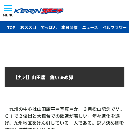
MENU
TOP
おスス目
てっぱん
本日開催
ニュース
ベルフラワー
【九州】山田庸 鋭い決め脚
九州の中心は山田庸平＝写真＝か。３月松山記念でＶ。
ＧⅠで２優出と大舞台での躍進が著しい。年々進化を遂
げ、九州地区をけん引している一人である。鋭い決め脚を