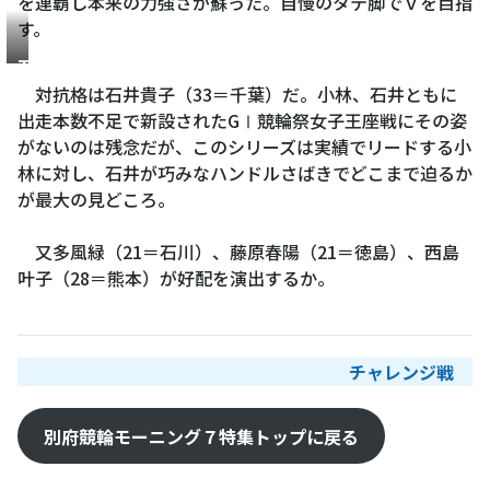
を連覇し本来の力強さが蘇った。自慢のタテ脚でＶを目指
す。
石
井
対抗格は石井貴子（33＝千葉）だ。小林、石井ともに
貴
出走本数不足で新設されたGⅠ競輪祭女子王座戦にその姿
子
がないのは残念だが、このシリーズは実績でリードする小
林に対し、石井が巧みなハンドルさばきでどこまで迫るか
が最大の見どころ。
又多風緑（21＝石川）、藤原春陽（21＝徳島）、西島
叶子（28＝熊本）が好配を演出するか。
チャレンジ戦
別府競輪モーニング７特集トップに戻る