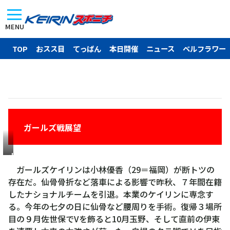
MENU
TOP
おスス目
てっぱん
本日開催
ニュース
ベルフラワー
ガールズ戦展望
小
林
ガールズケイリンは小林優香（29＝福岡）が断トツの
優
存在だ。仙骨骨折など落車による影響で昨秋、７年間在籍
香
したナショナルチームを引退。本業のケイリンに専念す
る。今年の七夕の日に仙骨など腰周りを手術。復帰３場所
目の９月佐世保でVを飾ると10月玉野、そして直前の伊東