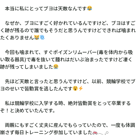
本当に私にとってブヨは天敵なんです
なぜか、ブヨにすごく好かれているんですけど、ブヨはすご
く跡が残るので誰でもそうだと思うんですけどできれば噛まれ
たくありません
今回も噛まれて、すぐポイズンリムーバー(毒を体内から吸
い取る器具)で毒を抜いて腫れはだいぶ治まったですけど凄く
跡が残ってしまいました
先ほど天敵と言ったと思うんですけど、以前、競輪学校でブ
ヨのせいで皆勤賞を逃したんです
私は競輪学校に入学する時、絶対皆勤賞をとって卒業する
ぞ！と決めていたんです。
両親にもすごく丈夫に産んでもらっていたので、一度も体調
崩さず毎日トレーニング参加していました
‪𓂃 𓈒𓏸