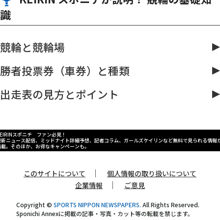
識
競輪と競輪場
勝者投票券（車券）と種類
出走表の見方とポイント
KEIRINスポニチ ファン必見！
最新ニュース配信、ミッドナイト詳細予想、記者コラム、ガールズケイリンなど無料で見られる情報
満載。そのほか、お得なキャンペーンも。
｜
このサイトについて
個人情報の取り扱いについて
｜
企業情報
ご意見
Copyright ©
SPORTS NIPPON NEWSPAPERS.
All Rights Reserved.
Sponichi Annexに掲載の記事・写真・カット等の転載を禁じます。