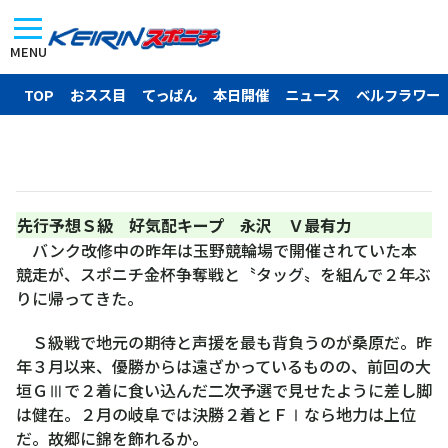
MENU
TOP
おスス目
てっぱん
本日開催
ニュース
ベルフラワー
先行予想Ｓ級
好気配キープ 永沢 Ｖ最有力
バンク改修中の昨年は玉野競輪場で開催されていた本
競走が、スポニチ金杯争奪戦と〝タッグ〟を組んで２年ぶ
りに帰ってきた。
Ｓ級戦で地元の期待と声援を最も背負うのが桑原だ。昨
年３月以来、優勝からは遠ざかっているものの、前回の大
垣ＧⅢで２着に食い込んだ二次予選で見せたように差し脚
は健在。２月の岐阜では決勝２着とＦⅠなら地力は上位
だ。故郷に錦を飾れるか。