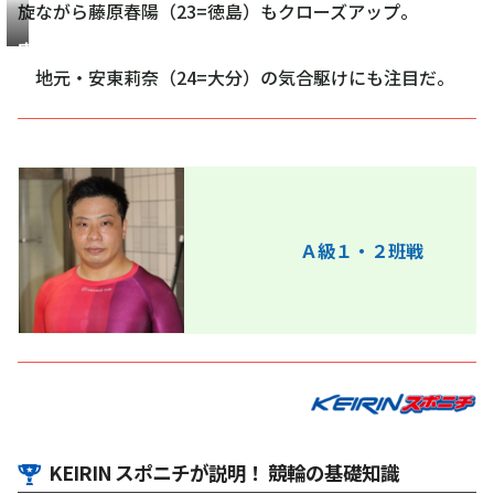
旋ながら藤原春陽（23=徳島）もクローズアップ。
安
東
地元・安東莉奈（24=大分）の気合駆けにも注目だ。
莉
奈
Ａ級１・２班戦
KEIRIN スポニチが説明！ 競輪の基礎知識