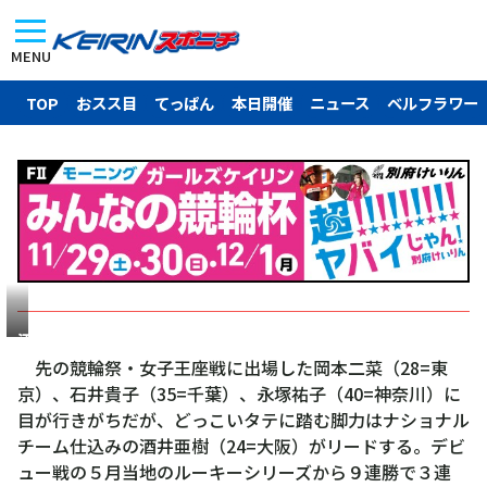
MENU
TOP
おスス目
てっぱん
本日開催
ニュース
ベルフラワー
酒
井
先の競輪祭・女子王座戦に出場した岡本二菜（28=東
亜
京）、石井貴子（35=千葉）、永塚祐子（40=神奈川）に
樹
目が行きがちだが、どっこいタテに踏む脚力はナショナル
チーム仕込みの酒井亜樹（24=大阪）がリードする。デビ
ュー戦の５月当地のルーキーシリーズから９連勝で３連