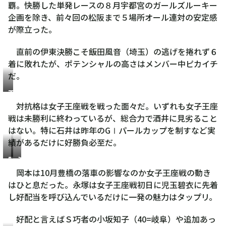
覇。快勝した単発レースの８月宇都宮のガールズルーキー
企画を除き、前々回の松阪まで５場所オール連対の安定感
が際立った。
直前の伊東決勝こそ飯田風音（埼玉）の逃げを捲れず６
着に敗れたが、ポテンシャルの高さはメンバー中ピカイチ
だ。
石
井
対抗格は女子王座戦を戦った面々だ。いずれも女子王座
貴
戦は未勝利に終わっているが、総合力で酒井に見劣ること
子
はない。特に石井は昨年のGⅠパールカップを制すなど実
績があるだけに好勝負必至だ。
岡
永
本
塚
岡本は10月豊橋の落車の影響なのか女子王座戦の動き
二
祐
はひと息だった。永塚は女子王座戦初日に児玉碧衣に先着
菜
子
し好配当を呼び込んでいるだけに一発の魅力はタップリ。
好配と言えばＳ巧者の小坂知子（40=岐阜）や追加あっ