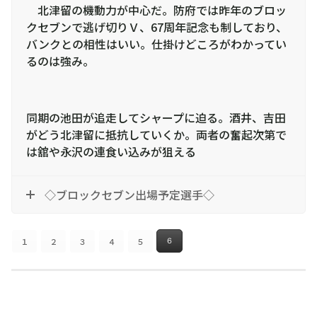
北津留の機動力が中心だ。防府では昨年のブロッ
クセブンで逃げ切りＶ、67周年記念も制しており、
バンクとの相性はいい。仕掛けどころがわかってい
るのは強み。
同期の池田が追走してシャープに迫る。酒井、吉田
がどう北津留に抵抗していくか。両者の奮起次第で
は舘や永沢の連食い込みが狙える
◇ブロックセブン出場予定選手◇
１
２
３
４
５
６