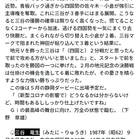
近勢。青板バック過ぎから四国勢の佐々木―小倉が強引に
主導権を奪取。これに三谷が３番手にはまる展開。こうな
ると三谷の優勝の確率は限りなく高くなった。慌てること
なく2コーナーから加速。逃げる四国勢を一気にまくり去
り快勝だ。まくられながら切り替えた小倉が２着、三谷マ
ークで阻まれた神田が粘り込んで３着という結果に。
地元Ｖを飾った三谷は「（四国と）２分戦だと思ったん
で前で攻める方がいいと思いました」と、スタートで前を
取ったのを勝因の一つに挙げた。２月の地元記念の決勝戦
は仕掛けの機会を逸して６着に敗れたが、その憂さを晴ら
すような力強い勝ちっぷりだった。
この後は５月の静岡ダービーに出場予定だ。
「（新型コロナの影響で）どうなるかは分からないけ
ど、時間もあるししっかり仕上げたいですね」
ＧⅠの最高峰の舞台に向け、万全の状態で臨む。（下
野 章雄）
♤
三谷 竜生
（みたに・りゅうき）1987年（昭62）９