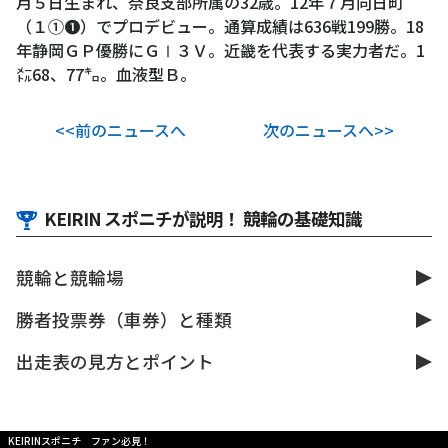
月５日生まれ、奈良支部所属の32歳。12年７月向日町
（１①❶）でプロデビュー。通算成績は636戦199勝。18
年静岡ＧＰ優勝にＧⅠ３Ｖ。近畿を代表する実力者だ。1
㍍68、77㌔。血液型Ｂ。
<<前のニュースへ
次のニュースへ>>
KEIRIN スポニチが説明！ 競輪の基礎知識
競輪と競輪場
勝者投票券（車券）と種類
出走表の見方とポイント
KEIRINスポニチ ファン必見！