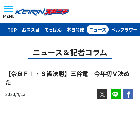
MENU
TOP
おスス目
てっぱん
本日開催
ニュース
ベルフラワー
ニュース＆記者コラム
【奈良ＦⅠ・Ｓ級決勝】三谷竜 今年初Ｖ決め
た
2020/4/13