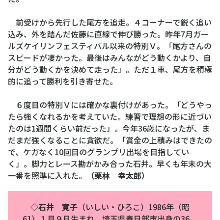
前受けから先行した尾方を追走。４コーナーで鋭く追い
込み、外を踏んだ佐藤に直線で伸び勝った。昨年7月ガー
ルズケイリンフェスティバル以来の特別Ｖ。「尾方さんの
スピードが凄かった。最後はみんながどう動くかより、自
分がどう動くかを決めて走った」。ただ１車、尾方を積極
的に追って勝利を引き寄せた。
６度目の特別Ｖには確かな裏付けがあった。「どうやっ
たら強くなれるかを考えていた。練習で理想の形に近づい
たのは1週間くらい前だった」。今年36歳になったが、ま
だまだ強くなることに貪欲だ。「賞金の上積みはできたの
で、ケガなく10回目のグランプリ出場を目指してい
く」。脚力とレース勘がかみ合った石井。早くも年末の大
一番を照準に入れた。
（栗林 幸太郎）
◇
石井 寛子
（いしい・ひろこ）1986年（昭
61）１月９日生まれ、埼玉県春日部市出身の36