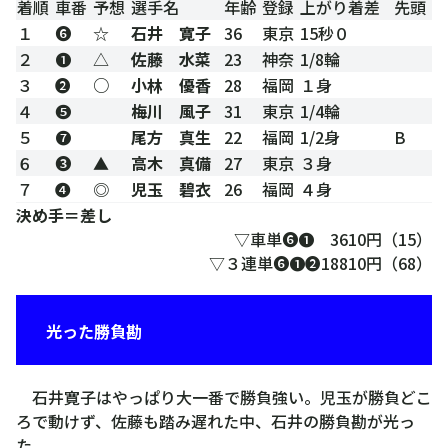
着順
車番
予想
選手名
年齢
登録
上がり着差
先頭
１
❻
☆
石井 寛子
36
東京
15秒０
２
❶
△
佐藤 水菜
23
神奈
1/8輪
３
❷
○
小林 優香
28
福岡
１身
４
❺
梅川 風子
31
東京
1/4輪
５
❼
尾方 真生
22
福岡
1/2身
B
６
❸
▲
高木 真備
27
東京
３身
７
❹
◎
児玉 碧衣
26
福岡
４身
決め手＝差し
▽車単❻❶ 3610円（15）
▽３連単❻❶❷18810円（68）
光った勝負勘
石井寛子はやっぱり大一番で勝負強い。児玉が勝負どこ
ろで動けず、佐藤も踏み遅れた中、石井の勝負勘が光っ
た。