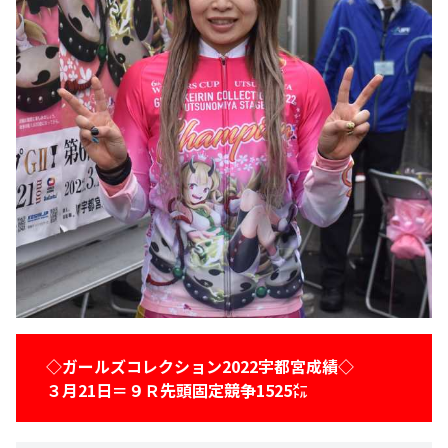
◇ガールズコレクション2022宇都宮成績◇
３月21日＝９Ｒ先頭固定競争1525㍍