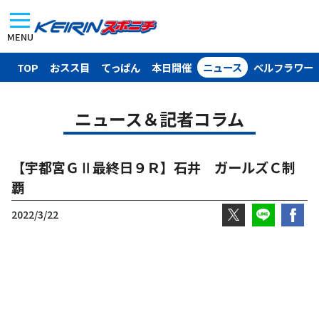
MENU
TOP
おスス目
てっぱん
本日開催
ニュース
ベルフラワー
ニュース＆記者コラム
【宇都宮ＧⅡ最終日９Ｒ】石井 ガールズＣ制
覇
2022/3/22