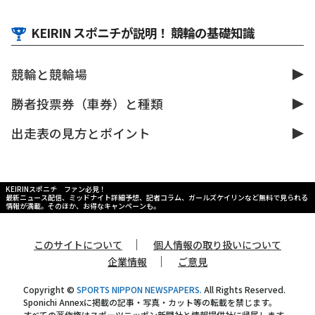
KEIRIN スポニチが説明！ 競輪の基礎知識
競輪と競輪場
勝者投票券（車券）と種類
出走表の見方とポイント
KEIRINスポニチ ファン必見！
最新ニュース配信、ミッドナイト詳細予想、記者コラム、ガールズケイリンなど無料で見られる
情報が満載。そのほか、お得なキャンペーンも。
｜
このサイトについて
個人情報の取り扱いについて
｜
企業情報
ご意見
Copyright ©
SPORTS NIPPON NEWSPAPERS.
All Rights Reserved.
Sponichi Annexに掲載の記事・写真・カット等の転載を禁じます。
すべての著作権はスポーツニッポン新聞社と情報提供社に帰属します。