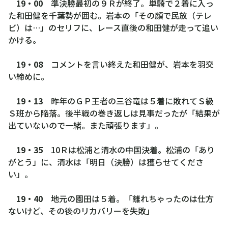
19・00
準決勝最初の９Ｒが終了。単騎で２着に入っ
た和田健を千葉勢が囲む。岩本の「その顔で民放（テレ
ビ）は…」のセリフに、レース直後の和田健が走って追い
かける。
19・08
コメントを言い終えた和田健が、岩本を羽交
い締めに。
19・13
昨年のＧＰ王者の三谷竜は５着に敗れてＳ級
Ｓ班から陥落。後半戦の巻き返しは見事だったが「結果が
出ていないので一緒。また頑張ります」。
19・35
10Ｒは松浦と清水の中国決着。松浦の「あり
がとう」に、清水は「明日（決勝）は獲らせてくださ
い」。
19・40
地元の園田は５着。「離れちゃったのは仕方
ないけど、その後のリカバリーを失敗」