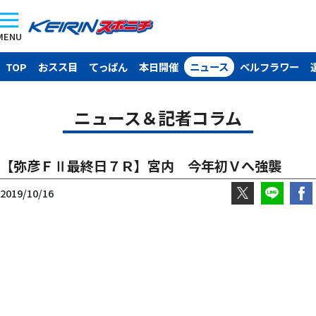
MENU
TOP
おスス目
てっぱん
本日開催
ニュース
ベルフラワー
ニュース＆記者コラム
【弥彦ＦⅡ最終日７Ｒ】宮内 今年初Ｖへ強襲
2019/10/16