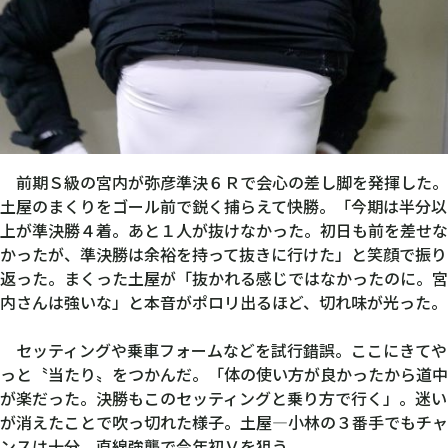
前期Ｓ級の宮内が弥彦準決６Ｒで会心の差し脚を発揮した。
土屋のまくりをゴール前で鋭く捕らえて快勝。「今期は半分以
上が準決勝４着。あと１人が抜けなかった。初日も前を差せな
かったが、準決勝は余裕を持って抜きに行けた」と笑顔で振り
返った。まくった土屋が「抜かれる感じではなかったのに。宮
内さんは強いな」と本音がポロリ出るほど、切れ味が光った。
セッティングや乗車フォームなどを試行錯誤。ここにきてや
っと〝当たり〟をつかんだ。「体の使い方が良かったから道中
が楽だった。決勝もこのセッティングと乗り方で行く」。迷い
が消えたことで吹っ切れた様子。土屋―小林の３番手でもチャ
ンスは十分。直線強襲で今年初Ｖを狙う。