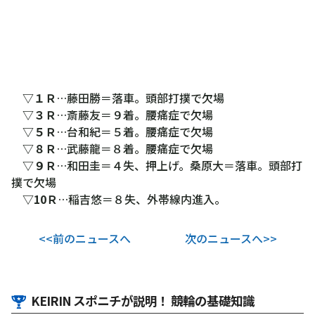
▽１Ｒ
…藤田勝＝落車。頭部打撲で欠場
▽３Ｒ
…斎藤友＝９着。腰痛症で欠場
▽５Ｒ
…台和紀＝５着。腰痛症で欠場
▽８Ｒ
…武藤龍＝８着。腰痛症で欠場
▽９Ｒ
…和田圭＝４失、押上げ。桑原大＝落車。頭部打
撲で欠場
▽10Ｒ
…稲吉悠＝８失、外帯線内進入。
<<前のニュースへ
次のニュースへ>>
KEIRIN スポニチが説明！ 競輪の基礎知識