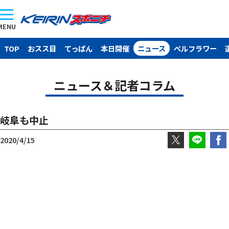
MENU
TOP
おスス目
てっぱん
本日開催
ニュース
ベルフラワー
ニュース＆記者コラム
岐阜も中止
2020/4/15