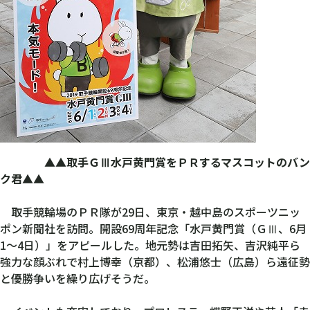
▲▲取手ＧⅢ水戸黄門賞をＰＲするマスコットのバン
ク君▲▲
取手競輪場のＰＲ隊が29日、東京・越中島のスポーツニッ
ポン新聞社を訪問。開設69周年記念「水戸黄門賞（ＧⅢ、6月
1～4日）」をアピールした。地元勢は吉田拓矢、吉沢純平ら
強力な顔ぶれで村上博幸（京都）、松浦悠士（広島）ら遠征勢
と優勝争いを繰り広げそうだ。