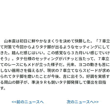
山本直は初日に鮮やかなまくりを決めて快勝した。「７車立
て対策で今回からよりタテ脚が出るようなセッティングにして
きた。踏んだ感じはいい。この感覚なら３カ月いい感じでいけ
そう」。タテ仕様のセッティングがバチッと当たって、７車立
てのレースにもメドが立った様子だ。元来、ヨコの動きも苦に
しない器用さを備えるが、現状の７車立てならスピードが求め
られてタテ脚を磨いたことが今後、吉に出そう。好調を実感す
る岡山の獅子が、準決９Ｒも鋭いタテ脚発揮して優出を目指
す。
<<前のニュースへ
次のニュースへ>>