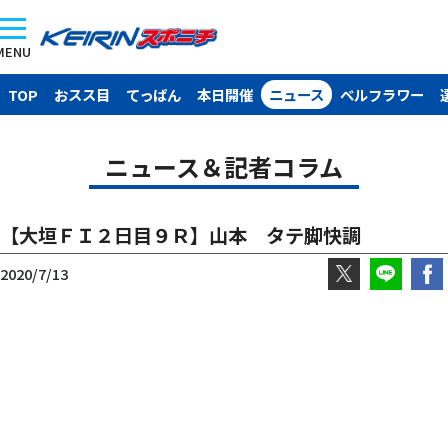
MENU
TOP
おスス目
てっぱん
本日開催
ニュース
ベルフラワー
ニュース＆記者コラム
【大垣ＦＩ２日目９Ｒ】山本 タテ脚快調
2020/7/13