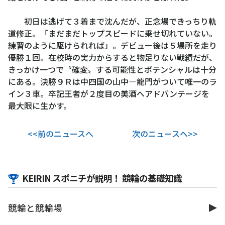
初日は逃げて３着まで沈んだが、正念場できっちり軌
道修正。「まだまだトップスピードに乗せ切れていない。
練習のように駆けられれば」。デビュー後は５場所を走り
優勝１回。在校時の実力からすると物足りない戦績だが、
きっかけ一つで〝確変〟する可能性とポテンシャルは十分
にある。決勝９Ｒは中四国の山中―龍門がついて唯一のラ
イン３車。卒記王者が２度目の美酒へアドバンテージを
最大限に生かす。
<<前のニュースへ
次のニュースへ>>
KEIRIN スポニチが説明！ 競輪の基礎知識
競輪と競輪場