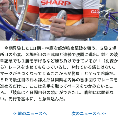
今期昇級した111期・林慶次郎が強豪撃破を狙う。Ｓ級２場
所目の小倉、３場所目の西武園と連続で決勝に進出。前回の岐
阜記念でも１勝を挙げるなど勝ち負けできているが「（別線か
ら）レースをさせてもらっているし、やれている感じはない。
マークがきつくなってくるここからが勝負」と至って冷静だ。
８Ｒで最注目の鈴木謙太郎は同県堀内昇の番手回りでレースを
進めるだけに、ここは先手を取ってペースをつかみたいとこ
ろ。「岐阜は４日間自分の競走ができたし、脚的には問題な
い。先行を基本に」と意気込んだ。
<<前のニュースへ
次のニュースへ>>