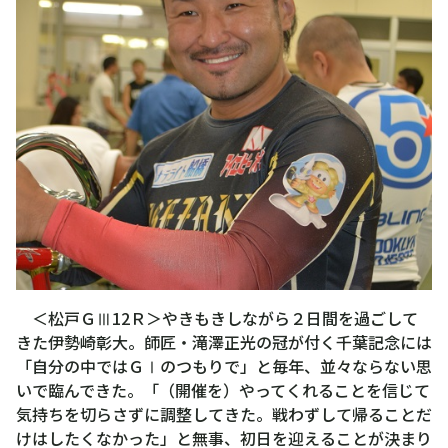
＜松戸ＧⅢ12Ｒ＞やきもきしながら２日間を過ごして
きた伊勢崎彰大。師匠・滝澤正光の冠が付く千葉記念には
「自分の中ではＧⅠのつもりで」と毎年、並々ならない思
いで臨んできた。「（開催を）やってくれることを信じて
気持ちを切らさずに調整してきた。戦わずして帰ることだ
けはしたくなかった」と無事、初日を迎えることが決まり