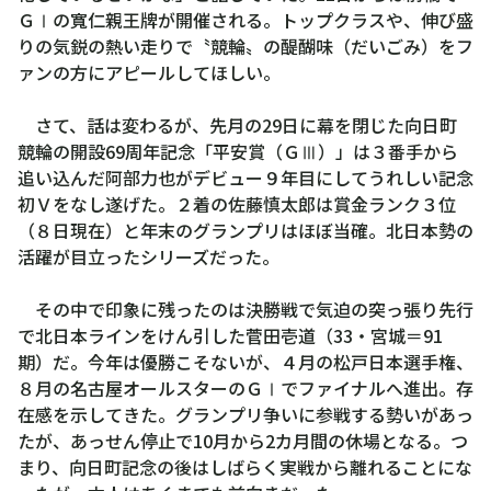
ＧⅠの寬仁親王牌が開催される。トップクラスや、伸び盛
りの気鋭の熱い走りで〝競輪〟の醍醐味（だいごみ）をフ
ァンの方にアピールしてほしい。
さて、話は変わるが、先月の29日に幕を閉じた向日町
競輪の開設69周年記念「平安賞（ＧⅢ）」は３番手から
追い込んだ阿部力也がデビュー９年目にしてうれしい記念
初Ｖをなし遂げた。２着の佐藤慎太郎は賞金ランク３位
（８日現在）と年末のグランプリはほぼ当確。北日本勢の
活躍が目立ったシリーズだった。
その中で印象に残ったのは決勝戦で気迫の突っ張り先行
で北日本ラインをけん引した菅田壱道（33・宮城＝91
期）だ。今年は優勝こそないが、４月の松戸日本選手権、
８月の名古屋オールスターのＧⅠでファイナルへ進出。存
在感を示してきた。グランプリ争いに参戦する勢いがあっ
たが、あっせん停止で10月から2カ月間の休場となる。つ
まり、向日町記念の後はしばらく実戦から離れることにな