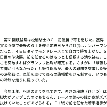
第61回競輪祭は松浦悠士のＧⅠ初優勝で幕を閉じた。獲得
賞金９位で最後のＧⅠを迎え前検日から注目度はナンバーワン
だった。４日目ダイヤモンドレースまで自力で勝ち上がり。５
日目の準決勝。前を任せるのはもっとも信頼する清水裕友。こ
こを突破すればグランプリ出場が確定する。さすがに「緊張し
て脚が回らなかった」と振り返るが、最大の難関を突破した後
の決勝戦は、車間を空けて後ろの諸橋愛をけん制する、いつも
の冷静な走りに戻っていた。
今年１年、松浦の走りを見てきて、強さの秘訣（ひけつ）は
脚力がアップしたのはもちろん、レースの読みの確かさがズバ
抜けていたことがあげられる。ＦⅠ戦で前を任せた若手選手が