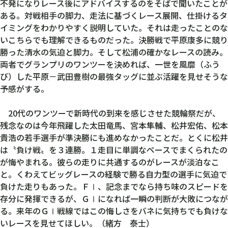
不発になりレース後にアドバイスするのをそばで聞いたことが
ある。対戦相手の脚力、走法に基づくレース展開、仕掛けるタ
イミングをわかりやすく説明していた。それは走ったことのな
いこちらでも理解できるものだった。決勝戦で平原康多に競り
勝った清水の気迫と脚力。そして松浦の確かなレースの読み。
両者でグランプリのワンツーを決めれば、一世を風靡（ふう
び）した平原－武田豊樹の最強タッグに並ぶ活躍を見せそうな
予感がする。
20代のワンツーで新時代の到来を感じさせた競輪祭だが、
残念なのは今年飛躍した太田竜馬、宮本隼輔、松井宏佑、松本
貴浩の若手選手が準決勝にも進めなかったことだ。とくに松井
は〝負け戦〟を３連勝。１走目に単調なペースでまくられたの
が悔やまれる。彼らの走りに共通するのがレースが淡泊なこ
と。くわえてビッグレースの経験で勝る自力型の選手に気迫で
負けた走りもあった。ＦⅠ、記念までなら持ち味のスピードを
存分に発揮できるが、ＧⅠになれば一瞬の判断が大敗につなが
る。来年のＧⅠ戦線ではこの悔しさをバネに気持ちでも負けな
いレースを見せてほしい。（緒方 泰士）