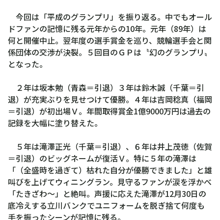
今回は「平成のグランプリ」を振り返る。中でもオール
ドファンの記憶に残る元年からの10年。元年（89年）は
何と開催中止。翌年度の選手賞金を巡り、競輪選手会と関
係団体の交渉が決裂。５回目のＧＰは〝幻のグランプリ〟
となった。
２年は坂本勉（青森＝引退）３年は鈴木誠（千葉＝引
退）が充実ぶりを見せつけて優勝。４年は吉岡稔真（福岡
＝引退）が初出場Ｖ。年間取得賞金1億9000万円は過去の
記録を大幅に塗り替えた。
５年は滝澤正光（千葉＝引退）、６年は井上茂徳（佐賀
＝引退）のビッグネームが復活Ｖ。特に５年の滝澤は
「（全盛時を過ぎて）枯れた自分が優勝できました」と雄
叫びを上げてウィニングラン。見守るファンが涙を浮かべ
「たきざわ～」と絶叫。声援に応えた滝澤が12月30日の
底冷えする立川バンクでユニフォームを脱ぎ捨て何度も
手を振ったシーンが記憶に残る。