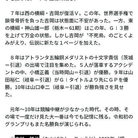
７年は西の横綱・吉岡が復活Ｖ。この年、世界選手権で
鎖骨骨折を負った吉岡は状態面に不安があった。一方、東
の横綱・神山雄一郎（栃木＝61期）はこの年、ＧⅠ３勝
を上げて万全の状態。しかし吉岡が〝不死鳥〟のごとくよ
みがえり、伝説に新たな１ページを加えた。
８年はアトランタ五輪銅メダリストの十文字貴信（茨城
＝引退）の出場で注目を集めた。５人が落車するアクシデ
ントの中、小橋正義（当時岡山＝引退）が優勝。９年は山
田裕仁（岐阜＝引退）がＧⅠタイトルより先にＧＰを優
勝。10年は山口幸二（岐阜＝引退）が勝負強さを見せ
た。
元年～10年は競輪中継が少なかった時代。その時、そ
の場で一度だけ見た大一番は今でも記憶に残る。令和初の
グランプリもまた名勝負が演じられる。