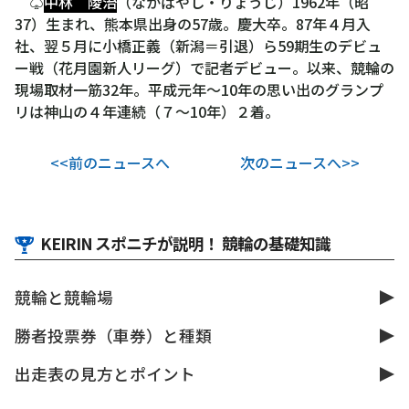
♤
中林 陵治
（なかばやし・りょうじ）1962年（昭
37）生まれ、熊本県出身の57歳。慶大卒。87年４月入
社、翌５月に小橋正義（新潟＝引退）ら59期生のデビュ
ー戦（花月園新人リーグ）で記者デビュー。以来、競輪の
現場取材一筋32年。平成元年～10年の思い出のグランプ
リは神山の４年連続（７～10年）２着。
<<前のニュースへ
次のニュースへ>>
KEIRIN スポニチが説明！ 競輪の基礎知識
競輪と競輪場
勝者投票券（車券）と種類
出走表の見方とポイント