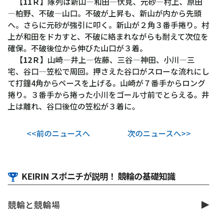
【
11Ｒ
】隊列は新山―和田―伏見、元砂―村上、原田
―柏野、不破―山口。不破が上昇も、新山が内から先頭
へ。さらに元砂が強引に叩く。新山が２角３番手捲り。村
上が和田をドカすと、不破に絡まれながらも耐えて次位を
確保。不破後位から伸びた山口が３着。
【
12Ｒ
】山崎―井上―佐藤、三谷―神田、小川―三
宅、谷口―笠松で周回。押さえた谷口がスローな流れにし
て打鐘4角からペースを上げる。山崎が７番手からロング
捲り。３番手から捲った小川をゴール寸前でとらえる。井
上は離れ、谷口後位の笠松が３着に。
<<前のニュースへ
次のニュースへ>>
KEIRIN スポニチが説明！ 競輪の基礎知識
競輪と競輪場