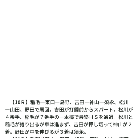
【
10Ｒ
】稲毛―東口―島野、吉田―神山―須永、松川
―山田、野田で周回。吉田が打鐘前からスパート。松川が
４番手、稲毛が７番手の一本棒で最終ＨＳを通過。松川と
稲毛が捲り出るが車は進まず、吉田が押し切って神山が２
着。野田が中を伸びるが３着は須永。