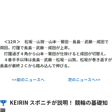
＜12Ｒ＞
松坂―山賀―山本―鷲田―長島―武藤―成田で
周回。打鐘で長島―武藤―成田が上昇。
打鐘過ぎ４角から山本―鷲田が仕掛けると成田が切替え。
４番手手以降は長島―武藤―松坂―山賀。松坂が巻き返すが
長島が最終２Ｃから踏み込んで伸びる。
<<前のニュースへ
次のニュースへ>>
KEIRIN スポニチが説明！ 競輪の基礎知
識