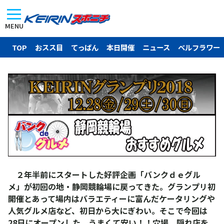
MENU
TOP
おスス目
てっぱん
本日開催
ニュース
ベルフラワー
２年半前にスタートした好評企画「バンクｄｅグル
メ」が初回の地・静岡競輪場に戻ってきた。グランプリ初
開催とあって場内はバラエティーに富んだケータリングや
人気グルメ店など、初日から大にぎわい。そこで今回は
28日にオープンした、うまくて安い！！穴場、隠れ店を