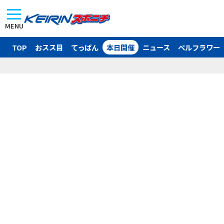
MENU
TOP
おスス目
てっぱん
本日開催
ニュース
ベルフラワー