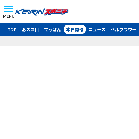
MENU
TOP
おスス目
てっぱん
本日開催
ニュース
ベルフラワー