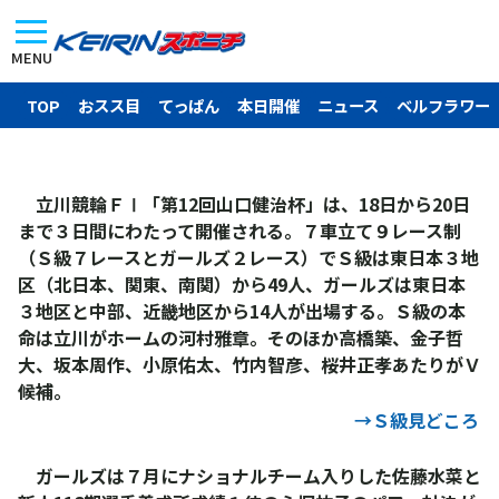
MENU
TOP
おスス目
てっぱん
本日開催
ニュース
ベルフラワー
立川競輪ＦⅠ「第12回山口健治杯」は、18日から20日
まで３日間にわたって開催される。７車立て９レース制
（Ｓ級７レースとガールズ２レース）でＳ級は東日本３地
区（北日本、関東、南関）から49人、ガールズは東日本
３地区と中部、近畿地区から14人が出場する。Ｓ級の本
命は立川がホームの河村雅章。そのほか高橋築、金子哲
大、坂本周作、小原佑太、竹内智彦、桜井正孝あたりがＶ
候補。
→Ｓ級見どころ
ガールズは７月にナショナルチーム入りした佐藤水菜と