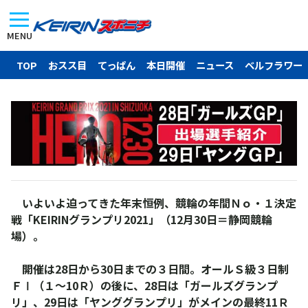
MENU
TOP
おスス目
てっぱん
本日開催
ニュース
ベルフラワー
いよいよ迫ってきた年末恒例、競輪の年間Ｎｏ・１決定
戦「KEIRINグランプリ2021」（12月30日＝静岡競輪
場）。
開催は28日から30日までの３日間。オールＳ級３日制
ＦⅠ（１～10Ｒ）の後に、28日は「ガールズグランプ
リ」、29日は「ヤンググランプリ」がメインの最終11Ｒ