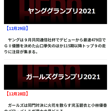
【
】
12月29日
ヤングは９月共同通信社杯でデビューから最速479日で
ＧⅡ優勝を決めた山口拳矢のほか115期以降トップ９の走
りに注目が集まる。
【
】
12月28日
ガールズは同門対決に火花を散らす児玉碧衣と小林優香
のパワーバトルが最大の見どころ。