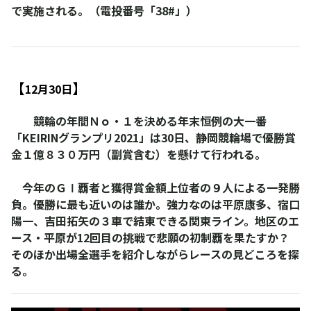
で実施される。（電投番号「38#」）
【
】
12月30日
競輪の年間Ｎｏ・１を決める年末恒例の大一番
「
KEIRINグランプリ2021
」は30日、静岡競輪場で優勝賞
金１億８３０万円（副賞含む）を懸けて行われる。
今年のＧⅠ覇者と獲得賞金額上位者の９人による一発勝
負。優勝に最も近いのは誰か。強力なのは平原康多、宿口
陽一、吉田拓矢の３車で結束できる関東ライン。地区のエ
ース・平原が12回目の挑戦で悲願の初制覇を果たすか？
そのほか出場全選手を紹介しながらレースの見どころを探
る。