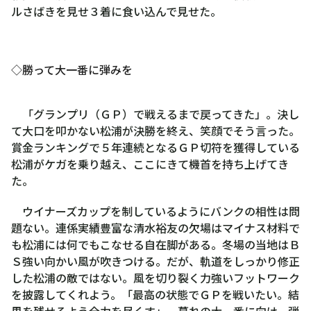
ルさばきを見せ３着に食い込んで見せた。
◇勝って大一番に弾みを
「グランプリ（ＧＰ）で戦えるまで戻ってきた」。決し
て大口を叩かない松浦が決勝を終え、笑顔でそう言った。
賞金ランキングで５年連続となるＧＰ切符を獲得している
松浦がケガを乗り越え、ここにきて機首を持ち上げてき
た。
ウイナーズカップを制しているようにバンクの相性は問
題ない。連係実績豊富な清水裕友の欠場はマイナス材料で
も松浦には何でもこなせる自在脚がある。冬場の当地はＢ
Ｓ強い向かい風が吹きつける。だが、軌道をしっかり修正
した松浦の敵ではない。風を切り裂く力強いフットワーク
を披露してくれよう。「最高の状態でＧＰを戦いたい。結
果を残せるよう全力を尽くす」。暮れの大一番に向け、弾