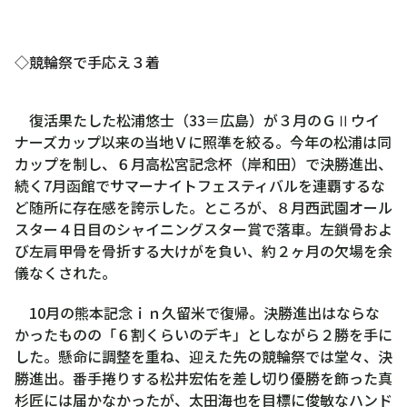
◇競輪祭で手応え３着
復活果たした松浦悠士（33＝広島）が３月のＧⅡウイ
ナーズカップ以来の当地Ｖに照準を絞る。今年の松浦は同
カップを制し、６月高松宮記念杯（岸和田）で決勝進出、
続く7月函館でサマーナイトフェスティバルを連覇するな
ど随所に存在感を誇示した。ところが、８月西武園オール
スター４日目のシャイニングスター賞で落車。左鎖骨およ
び左肩甲骨を骨折する大けがを負い、約２ヶ月の欠場を余
儀なくされた。
10月の熊本記念ｉｎ久留米で復帰。決勝進出はならな
かったものの「６割くらいのデキ」としながら２勝を手に
した。懸命に調整を重ね、迎えた先の競輪祭では堂々、決
勝進出。番手捲りする松井宏佑を差し切り優勝を飾った真
杉匠には届かなかったが、太田海也を目標に俊敏なハンド