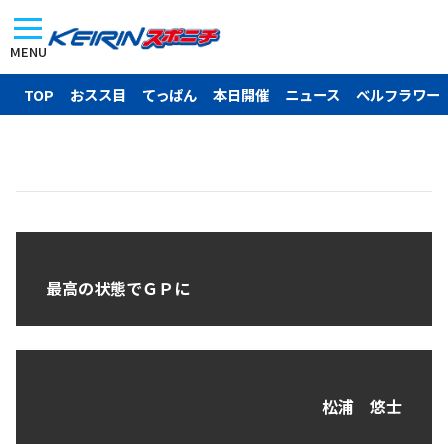
MENU
TOP
おスス目
てっぱん
本日開催
ニュース
ベルフラワー
最高の状態でＧＰに
松浦 悠士