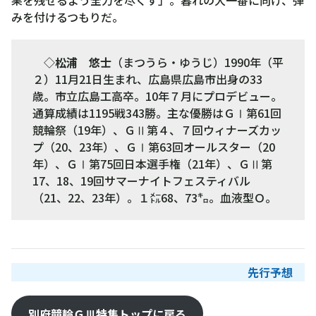
みを付けるつもりだ。
◇
松浦 悠士
（まつうら・ゆうじ）1990年（平
２）11月21日生まれ、広島県広島市出身の33
歳。市立広島工高卒。10年７月にプロデビュー。
通算成績は1195戦343勝。主な優勝はＧⅠ第61回
競輪祭（19年）、ＧⅡ第４、７回ウィナーズカッ
プ（20、23年）、ＧⅠ第63回オールスター（20
年）、ＧⅠ第75回日本選手権（21年）、ＧⅡ第
17、18、19回サマーナイトフェスティバル
（21、22、23年）。１㍍68、73㌔。血液型Ｏ。
先行予想
別府競輪ＧⅢ特集トップに戻る