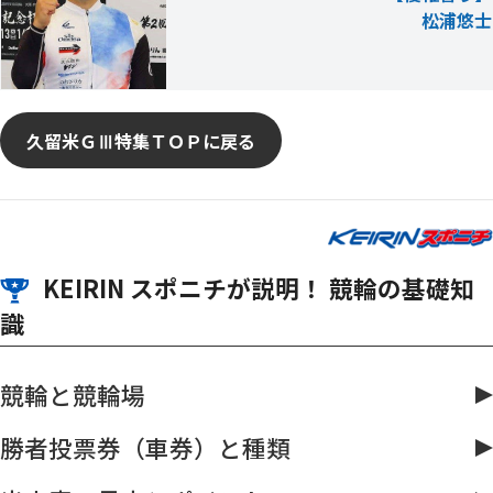
松浦悠士
久留米ＧⅢ特集ＴＯＰに戻る
KEIRIN スポニチが説明！ 競輪の基礎知
識
競輪と競輪場
勝者投票券（車券）と種類