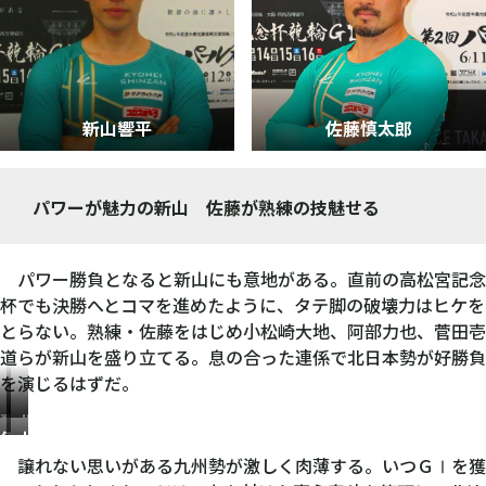
新山響平
佐藤慎太郎
パワーが魅力の新山 佐藤が熟練の技魅せる
パワー勝負となると新山にも意地がある。直前の高松宮記念
杯でも決勝へとコマを進めたように、タテ脚の破壊力はヒケを
とらない。熟練・佐藤をはじめ小松崎大地、阿部力也、菅田壱
道らが新山を盛り立てる。息の合った連係で北日本勢が好勝負
を演じるはずだ。
嘉
北
伊
山
永
津
藤
崎
譲れない思いがある九州勢が激しく肉薄する。いつＧⅠを獲
泰
留