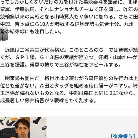
颯
賢
ってもおかしくないだけの力を付けた嘉永泰斗を筆頭に、北津
斗
翼
馬
人
留翼、伊藤颯馬、それにナショナルチームで汗を流し、昨年の
競輪祭以来の実戦となる山崎賢人もＶ争いに加わる。さらに田
中誠、吉本卓仁ら10人が参戦する純地元勢も気合十分。九州
勢の結束戦にも注目したい。
三
森
谷
田
近畿は三谷竜生が代表格だ。このところのＧⅠでは苦戦が続
竜
優
くが、ＧＰ１勝、ＧⅠ３勝の実績が際立つ。好調・山本伸一が
生
弥
三谷を援護。得意の捲りで三谷が存在をアピールする。
関東勢も圏内だ。格付けは２班ながら森田優弥の先行力は上
位とも差がない。森田とタッグを組める宿口陽一がニヤリ。埼
玉連係が侮れないものとなる。中部は森田と同じ２班ながら、
成長著しい藤井侑吾がＶ戦線をかく乱する。
【
復権誓う
】