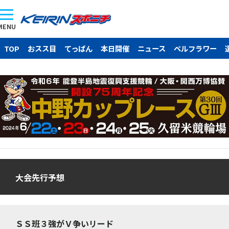
MENU
TOP
おスス目
てっぱん
本日開催
ニュース
ベルフラワー
大会先行予想
ＳＳ班３強がＶ争いリード