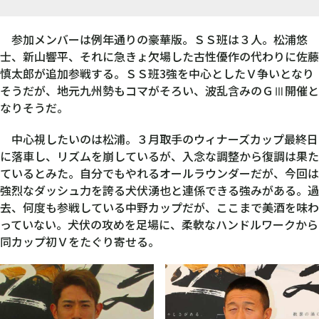
参加メンバーは例年通りの豪華版。ＳＳ班は３人。松浦悠
士、新山響平、それに急きょ欠場した古性優作の代わりに佐藤
慎太郎が追加参戦する。ＳＳ班3強を中心としたＶ争いとなり
そうだが、地元九州勢もコマがそろい、波乱含みのＧⅢ開催と
なりそうだ。
中心視したいのは松浦。３月取手のウィナーズカップ最終日
に落車し、リズムを崩しているが、入念な調整から復調は果た
ているとみた。自分でもやれるオールラウンダーだが、今回は
強烈なダッシュ力を誇る犬伏湧也と連係できる強みがある。過
去、何度も参戦している中野カップだが、ここまで美酒を味わ
っていない。犬伏の攻めを足場に、柔軟なハンドルワークから
同カップ初Ｖをたぐり寄せる。