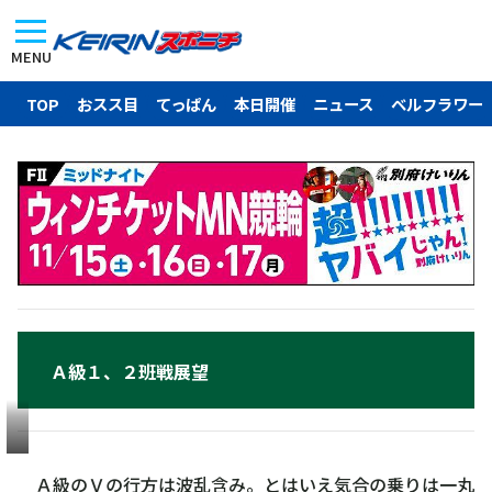
MENU
TOP
おスス目
てっぱん
本日開催
ニュース
ベルフラワー
Ａ級１、２班戦展望
一
丸
Ａ級のＶの行方は波乱含み。とはいえ気合の乗りは一丸