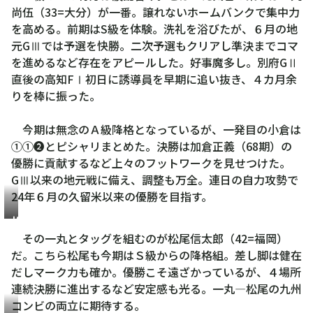
尚
尚伍（33=大分）が一番。譲れないホームバンクで集中力
伍
を高める。前期はS級を体験。洗礼を浴びたが、６月の地
元GⅢでは予選を快勝。二次予選もクリアし準決までコマ
を進めるなど存在をアピールした。好事魔多し。別府GⅡ
直後の高知FⅠ初日に誘導員を早期に追い抜き、４カ月余
りを棒に振った。
今期は無念のＡ級降格となっているが、一発目の小倉は
①①❷とピシャリまとめた。決勝は加倉正義（68期）の
優勝に貢献するなど上々のフットワークを見せつけた。
GⅢ以来の地元戦に備え、調整も万全。連日の自力攻勢で
24年６月の久留米以来の優勝を目指す。
松
尾
その一丸とタッグを組むのが松尾信太郎（42=福岡）
信
だ。こちら松尾も今期はＳ級からの降格組。差し脚は健在
太
だしマーク力も確か。優勝こそ遠ざかっているが、４場所
郎
連続決勝に進出するなど安定感も光る。一丸―松尾の九州
コンビの両立に期待する。