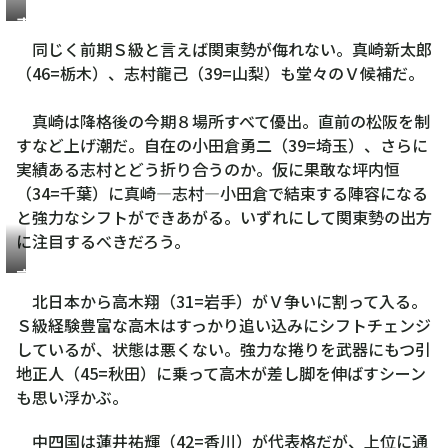
真
崎
同じく前期Ｓ級と言えば関東勢が侮れない。真崎新太郎
新
（46=栃木）、志村龍己（39=山梨）も堂々のＶ候補だ。
太
郎
真崎は降格後の今期８場所すべて優出。直前の松阪を制
すなど上げ潮だ。自在の小田倉勇二（39=埼玉）、さらに
実績ある志村とどう折り合うのか。仮に果敢な坪内恒
（34=千葉）に真崎―志村―小田倉で結束する陣容になる
と強力なシフトができあがる。いずれにして関東勢の出方
に注目するべきだろう。
高
木
北日本から高木翔（31=岩手）がＶ争いに割って入る。
翔
Ｓ級経験豊富な高木はすっかり追い込みにシフトチェンジ
しているが、状態は悪くない。強力な捲りを武器にもつ引
地正人（45=秋田）に乗って高木が差し脚を伸ばすシーン
も思い浮かぶ。
中四国は蓮井祐輝（42=香川）が代表格だが、上位に通