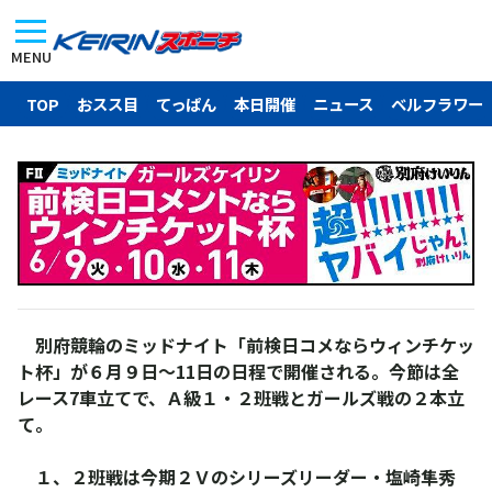
MENU
TOP
おスス目
てっぱん
本日開催
ニュース
ベルフラワー
別府競輪のミッドナイト「前検日コメならウィンチケッ
ト杯」が６月９日～11日の日程で開催される。今節は全
レース7車立てで、Ａ級１・２班戦とガールズ戦の２本立
て。
１、２班戦は今期２Ｖのシリーズリーダー・塩崎隼秀