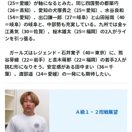
（25＝愛媛）が軸になるとみた。同じ四国勢の都築巧
（26＝高知）、愛知の犬塚貴之（25＝愛知）、水谷良和
（54＝愛知）、出口謙一郎（27＝岐阜）と山田裕哉（40
＝岐阜）の岐阜と、中部勢も充実している。九州では金ヶ
江勇気（30＝佐賀）、桜木雄太（25＝福岡）の2人がライ
ンを引っ張る。
ガールズはレジェンド・石井寛子（40＝東京）に、熊
谷芽緯（22＝岩手）と高木萌那（22＝福岡）の若手2人が
挑む形になりそう。安定感がある田中まい（36＝千
葉）、渡部遥（24＝愛媛）の一発にも期待したい。
Ａ級１・２班戦展望