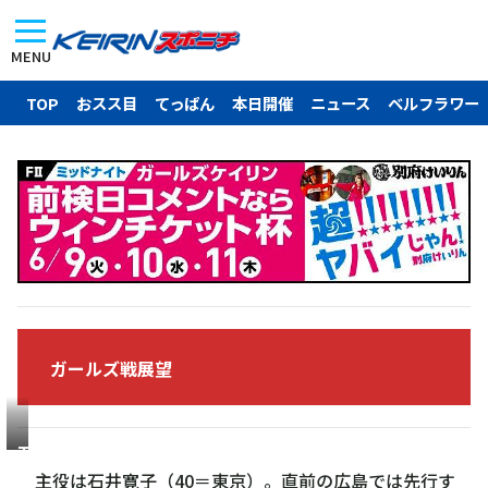
MENU
TOP
おスス目
てっぱん
本日開催
ニュース
ベルフラワー
ガールズ戦展望
石
井
主役は石井寛子（40＝東京）。直前の広島では先行す