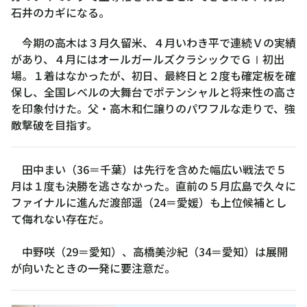
石井のカギになる。
今期の高木は３月久留米、４月いわき平で連続Ｖの実績
があり、４月にはオールガールズクラシックでＧⅠ初出
場。１着はなかったが、初日、最終日と２度も確定板を確
保し、全国レベルの大舞台でポテンシャルと将来性の高さ
を印象付けた。父・高木和仁譲りのパワフルな走りで、強
敵撃破を目指す。
田中まい（36＝千葉）は先行を含めた幅広い戦法で５
月は１度も決勝を逃さなかった。直前の５月広島で久々に
ファイナルに進んだ渡部遥（24＝愛媛）も上位候補とし
て侮れない存在だ。
中野咲（29＝愛知）、高橋美沙紀（34＝愛知）は展開
が向いたときの一発に要注意だ。