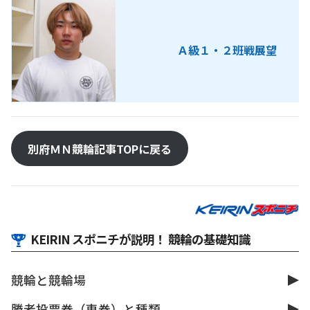
Ａ級１・２班戦展望
別府ＭＮ競輪記事TOPに戻る
KEIRIN スポニチが説明！ 競輪の基礎知識
競輪と競輪場
勝者投票券（車券）と種類