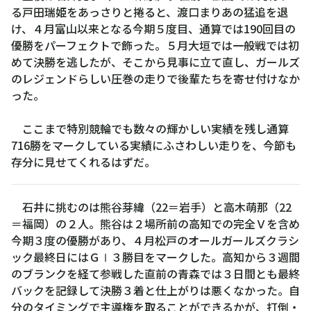
寛
る戸田瑞姫をあっさりと捲ると、渡口まりあの猛追を退
子
け、４月富山以来となる今期５度目、通算では190回目の
優勝をパーフェクトで飾った。５月大垣では一般戦では初
めて決勝を逃したが、そこから見事に立て直し、ガールズ
のレジェンドらしい圧巻の走りで後輩たちを寄せ付けなか
った。
ここまで特別競輪でも数々の輝かしい実績を残し通算
716勝をマークしている実績にふさわしい走りを、今節も
存分に見せてくれるはずだ。
石井に挑むのは熊谷芽緯（22＝岩手）と高木萌那（22
＝福岡）の２人。熊谷は２場所前の高知での完全Ｖを含め
今期３度の優勝があり、４月松戸のオールガールズクラシ
ック最終日にはＧⅠ３勝目をマークした。高知から３週間
のブランクを経て参戦した直前の青森では３日間とも最終
バックを記録して決勝３着と仕上がりは悪くなかった。自
分のタイミングで主導権を取ることができるかが、打倒・