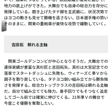
地力の底上げができた。大舞台でも自身の総合力を存分に
発揮している。磨き上げたタテ脚を主武器に、状況次第で
はヨコの動きも見せて勝機を逃さない。日本選手権の勢い
そのままに、関東の重戦車が豪快な攻勢で躍動していく。
吉
田
拓
吉田拓 頼れる主軸
矢
関東ゴールデンコンビが中心となりそうだ。大舞台での
連係実績が豊富な真杉匠と吉田拓矢。真杉は大宮記念での
落車でスタートダッシュに失敗も、ウィナーズＣ準Ｖから
調子を取り戻している。タテヨコ鋭い組み立てから勝負強
さを発揮する。総合力トップクラスの吉田拓は頼れる主軸
だ。自分で組み立てても強力。番手回りでもそつなく追走
してゴール前では確実に伸びてくる。21年準Ｖの舞台で
今度こそ優勝を奪取したい。