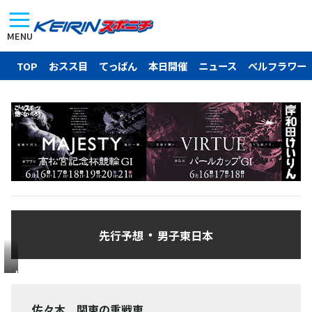
MENU
TOP
おスス目
てっぱん
本日開催
ニュース
ベルフラワー
・
先行予想
男子東日本
大
舞
台
佐々木 関東の重戦車