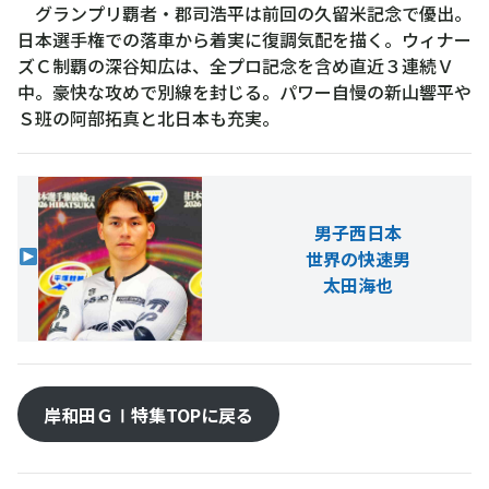
グランプリ覇者・郡司浩平は前回の久留米記念で優出。
日本選手権での落車から着実に復調気配を描く。ウィナー
ズＣ制覇の深谷知広は、全プロ記念を含め直近３連続Ｖ
中。豪快な攻めで別線を封じる。パワー自慢の新山響平や
Ｓ班の阿部拓真と北日本も充実。
男子西日本
世界の快速男
太田海也
岸和田ＧⅠ特集TOPに戻る