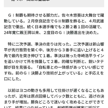
で
躍
ＧⅠ制覇も期待させる脚力だ。佐々木悠葵は大舞台で躍
動
動している。２月奈良記念でＧⅢ制覇を飾ると、４月武雄
し
記念で優出。続く日本選手権でも２勝２着１回の活躍で、
て
24年寛仁親王牌以来、２度目のＧⅠ決勝進出を決めた。
い
る
特に二次予選、準決の走りは光った。二次予選は新山響
佐々
平が先行態勢を築く中、後方から３番手に追い上げると４
木
角で最内を突き伸びて１着。準決は捲った寺崎浩平ライン
悠
を追いかけて外を強襲して２着。的確な判断と、鋭いタテ
葵
脚が目を見張る。「自転車との一体感があっていい感じで
すね。前のＧⅠ決勝より技術が上がっている」と手応えを
口にした。
以前はヨコの動きも多用して仕掛けが遅くなることもあ
ったが、近年は原点回帰してバック数とともに、逃げの決
まり手が増加。勝負どころで迷いなく攻めることができて
いて、結果につながっている。航続距離が確実に延びて、