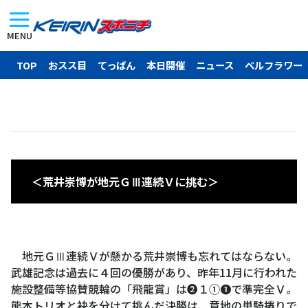
MENU
TOP
おスス目
てっぱん
本日開催
ニュース
ベルフラワー
＜荒井崇博が地元ＧⅢ連続Ｖに挑む＞
地元ＧⅢ連続Ｖが懸かる荒井崇博も忘れてはならない。
武雄記念は過去に４回の優勝があり、昨年11月に行われた
施設整備等協賛競輪の「飛龍賞」は❷１①❶で準完全Ｖ。
熊本トリオと袂を分けて挑んだ決勝は、意地の単騎捲りで