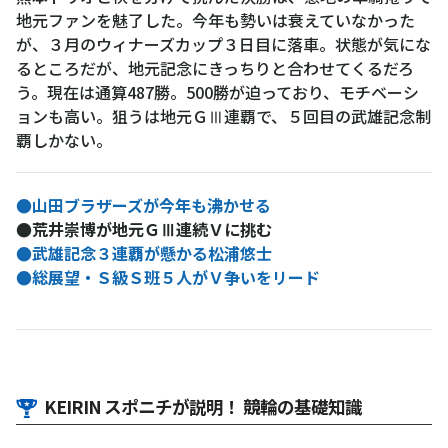
地元ファンを魅了した。今年も勢いは衰えていなかった
が、３月のウィナーズカップ３日目に落車。状態が気にな
るところだが、地元記念にきっちりと合わせてくるだろ
う。現在は通算487勝。500勝が迫っており、モチベーシ
ョンも高い。狙うは地元ＧⅢ連覇で、５回目の武雄記念制
覇しかない。
●山田ブラザーズが今年も沸かせる
●荒井崇博が地元ＧⅢ連続Ｖに挑む
●武雄記念３連覇が懸かる松浦悠士
●総展望・Ｓ級Ｓ班５人がＶ争いをリード
KEIRIN スポニチが説明！ 競輪の基礎知識