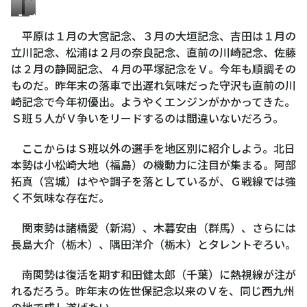
平
吉
原
田
平原は１月の大宮記念、３月の大垣記念、吉田は１月の
康
拓
立川記念、松浦は２月の奈良記念、直前の川崎記念、佐藤
多
矢
は２月の静岡記念、４月の平塚記念をＶ。今年も順調その
ものだ。昨年末の落車で出遅れ気味だった守沢も直前の川
崎記念で今年初優出。ようやくエンジンがかかってきた。
Ｓ班５人がＶ争いをリードするのは間違いないだろう。
ここからはＳ班以外の選手を地区別に紹介しよう。北日
本勢は小松崎大地（福島）の機動力に注目が集まる。阿部
拓真（宮城）はやや調子を落としているが、Ｇ戦線では強
く不気味な存在だ。
関東勢は諸橋愛（新潟）、木暮安由（群馬）、さらには
長島大介（栃木）、隅田洋介（栃木）とタレントぞろい。
南関勢は復活を期す和田健太郎（千葉）に熱視線が注が
れるだろう。昨年末の佐世保記念以来のＶを、同じ西九州
の地で成し遂げたい。