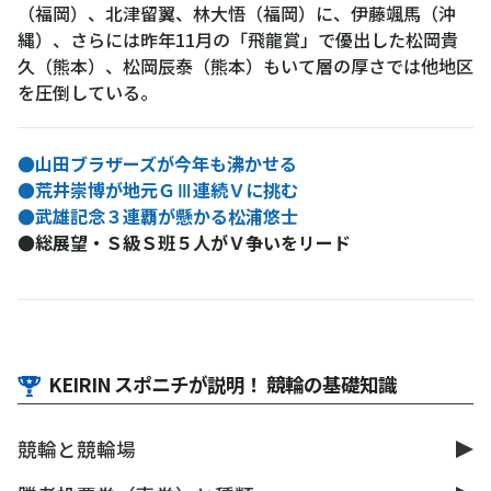
（福岡）、北津留翼、林大悟（福岡）に、伊藤颯馬（沖
縄）、さらには昨年11月の「飛龍賞」で優出した松岡貴
久（熊本）、松岡辰泰（熊本）もいて層の厚さでは他地区
を圧倒している。
●山田ブラザーズが今年も沸かせる
●荒井崇博が地元ＧⅢ連続Ｖに挑む
●武雄記念３連覇が懸かる松浦悠士
●総展望・Ｓ級Ｓ班５人がＶ争いをリード
KEIRIN スポニチが説明！ 競輪の基礎知識
競輪と競輪場