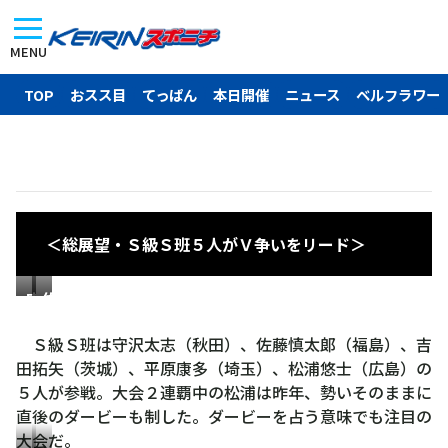
MENU
TOP
おスス目
てっぱん
本日開催
ニュース
ベルフラワー
＜総展望・Ｓ級Ｓ班５人がＶ争いをリード＞
守
佐
沢
藤
Ｓ級Ｓ班は守沢太志（秋田）、佐藤慎太郞（福島）、吉
太
慎
田拓矢（茨城）、平原康多（埼玉）、松浦悠士（広島）の
志
太
５人が参戦。大会２連覇中の松浦は昨年、勢いそのままに
郎
直後のダービーも制した。ダービーを占う意味でも注目の
大会だ。