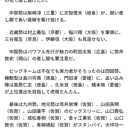
中部勢は柴崎淳（三重）に志智俊夫（岐阜）が、鋭い差
し脚で長い直線を駆け抜ける。
近畿勢は村上義弘（京都）、稲川翔（大阪）を筆頭に、
三谷竜生（奈良）、伊藤信（大阪）も見逃せない。
中国勢はパワフル先行が魅力の町田太我（広島）に筒井
敦史（岡山）の差し脚も要注意だ。
ビッグネームは不在でも実力者がそろったのは四国勢。
機動型は島川将貴（徳島）、門田凌（愛媛）に、追い込み
陣は高原仁志（徳島）、久米良（徳島）、橋本強（愛媛）
が上位進出を目指して虎視たんたん。
最後は九州勢。地元勢は荒井崇博（佐賀）、山田英明
（佐賀）、山田庸平（佐賀）のビッグスリーに、山口貴弘
（佐賀）、成松春樹（佐賀）、金ヶ江勇気（佐賀）、山口
敦也（佐賀）、青柳靖起（佐賀）がスタンバイ。大坪功一