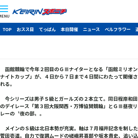
MENU
TOP
おスス目
てっぱん
本日開催
ニュース
ベルフラワー
函館競輪で今年２回目のＧⅢナイターとなる「函館ミリオン
ナイトカップ」が、４日から７日まで４日間にわたって開催さ
れる。
今シリーズは男子Ｓ級とガールズの２本立て。同日程岸和田
のデイレース「第３回大阪関西・万博協賛競輪」とＧⅢ昼夜リ
レーの〝夜の部〟。
メインのＳ級は北日本勢が充実。軸は７月福井記念を制した
菅田壱道。自力で復調ムードの嵯峨昇喜郞や坂本貴史、追い込