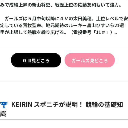
みで成績上昇の新山将史、戦歴上位の佐藤友和もいて強力。
ガールズは５月中旬以降に４Ｖの太田美穂、上位レベルで安
定している荒牧聖未、地元期待のルーキー畠山ひすいら21選
手が出場して熱戦を繰り広げる。（電投番号「11＃」）。
ＧⅢ見どころ
ガールズ見どころ
KEIRIN スポニチが説明！ 競輪の基礎知
識