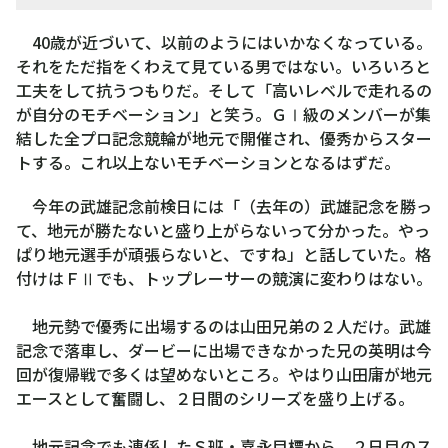
40歳が近づいて、以前のようにはいかなくなっている。
それをただ指をくわえて見ている男ではない。いろいろと
工夫をして抗うつもりだ。そして「高いレベルで走れるの
が自分のモチベーション」と笑う。ＧⅠ級のメンバーが集
結した全プロ記念競輪が地元で開催され、優秀からスター
トする。これ以上ないモチベーションとなるはずだ。
今年の武雄記念前検日には「（去年の）武雄記念を勝っ
て、地元が勝たないと盛り上がらないって分かった。やっ
ぱり地元選手が頑張らないと、ですね」と話していた。格
付けはＦⅡでも、トップレーサーの競演に変わりはない。
地元勢で優秀に出場するのは山田兄弟の２人だけ。武雄
記念で落車し、ダービーに出場できなかった兄の英明は今
回が復帰戦で多くは望めないところ。やはり山田庸が地元
エースとして奮闘し、２日間のシリーズを盛り上げる。
地元記念でも連係したＳ班・嘉永目標から、２日目のス