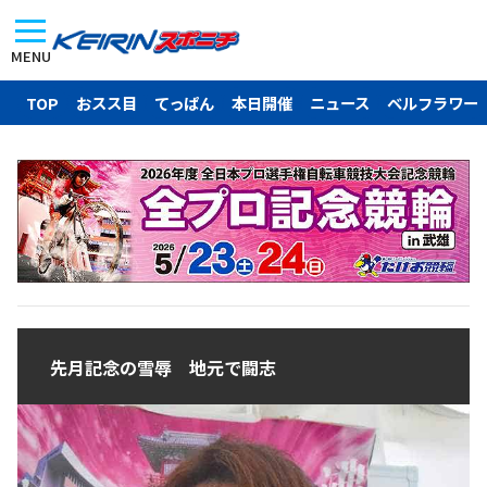
MENU
TOP
おスス目
てっぱん
本日開催
ニュース
ベルフラワー
先月記念の雪辱 地元で闘志