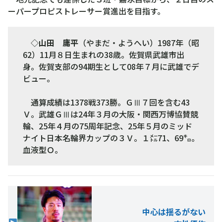
ーパープロピストレーサー賞進出を目指す。
◇
山田 庸平
（やまだ・ようへい）1987年（昭
62）11月８日生まれの38歳。佐賀県武雄市出
身。佐賀支部の94期生として08年７月に武雄でデ
ビュー。
通算成績は1378戦373勝。ＧⅢ７回を含む43
Ｖ。武雄ＧⅢは24年３月の大阪・関西万博協賛競
輪、25年４月の75周年記念、25年５月のミッド
ナイト日本名輪界カップの３Ｖ。１㍍71、69㌔。
血液型Ｏ。
中心は揺るがない