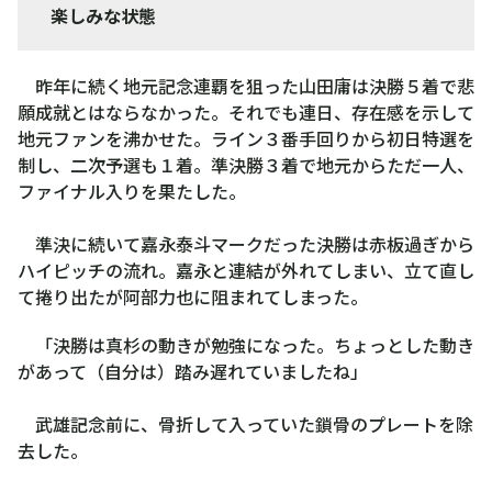
楽しみな状態
昨年に続く地元記念連覇を狙った山田庸は決勝５着で悲
願成就とはならなかった。それでも連日、存在感を示して
地元ファンを沸かせた。ライン３番手回りから初日特選を
制し、二次予選も１着。準決勝３着で地元からただ一人、
ファイナル入りを果たした。
準決に続いて嘉永泰斗マークだった決勝は赤板過ぎから
ハイピッチの流れ。嘉永と連結が外れてしまい、立て直し
て捲り出たが阿部力也に阻まれてしまった。
「決勝は真杉の動きが勉強になった。ちょっとした動き
があって（自分は）踏み遅れていましたね」
武雄記念前に、骨折して入っていた鎖骨のプレートを除
去した。