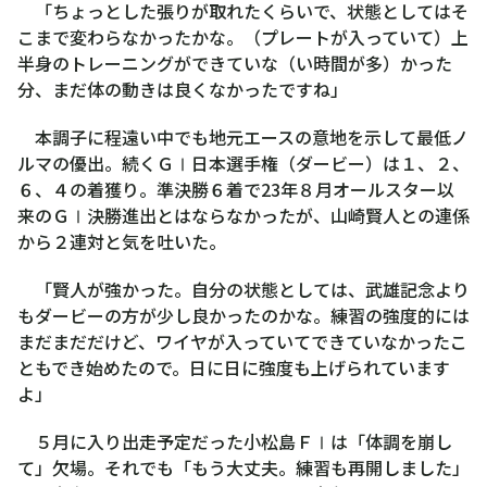
「ちょっとした張りが取れたくらいで、状態としてはそ
こまで変わらなかったかな。（プレートが入っていて）上
半身のトレーニングができていな（い時間が多）かった
分、まだ体の動きは良くなかったですね」
本調子に程遠い中でも地元エースの意地を示して最低ノ
ルマの優出。続くＧⅠ日本選手権（ダービー）は１、２、
６、４の着獲り。準決勝６着で23年８月オールスター以
来のＧⅠ決勝進出とはならなかったが、山崎賢人との連係
から２連対と気を吐いた。
「賢人が強かった。自分の状態としては、武雄記念より
もダービーの方が少し良かったのかな。練習の強度的には
まだまだだけど、ワイヤが入っていてできていなかったこ
ともでき始めたので。日に日に強度も上げられています
よ」
５月に入り出走予定だった小松島ＦⅠは「体調を崩し
て」欠場。それでも「もう大丈夫。練習も再開しました」