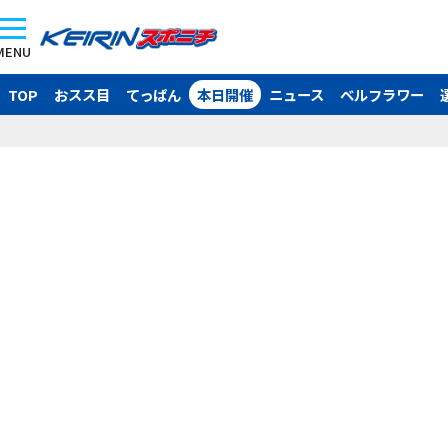
MENU
TOP
おスス目
てっぱん
本日開催
ニュース
ベルフラワー