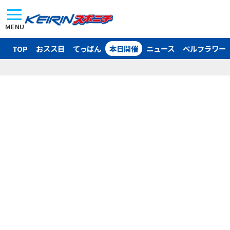
MENU
TOP
おスス目
てっぱん
本日開催
ニュース
ベルフラワー