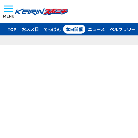
MENU
TOP
おスス目
てっぱん
本日開催
ニュース
ベルフラワー