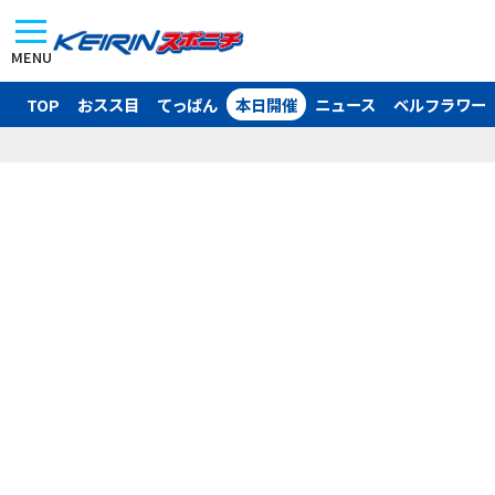
MENU
TOP
おスス目
てっぱん
本日開催
ニュース
ベルフラワー